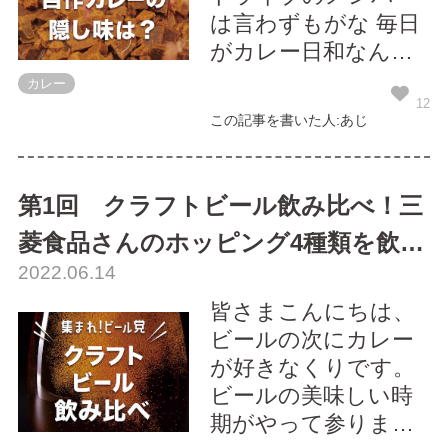
は言わずもがな 毎日
がカレー日和なんで
カレーにまみれて
カレー
日々送っているんで
12
この記事を書いた人:あじ
すが。 外食はもちろ
ん、自宅でもカレー
を作ったりします。
第1回 クラフトビール飲み比べ！三
今回はそんなメンバ
菱食品さんのホッピング4種類を飲ん
ーに、 自宅で作るカ
2022.06.14
レーに何の隠し味を
でみた
入れている...
皆さまこんにちは、
ビールの次にカレー
が好きなくりです。
ビールの美味しい時
期がやって参りまし