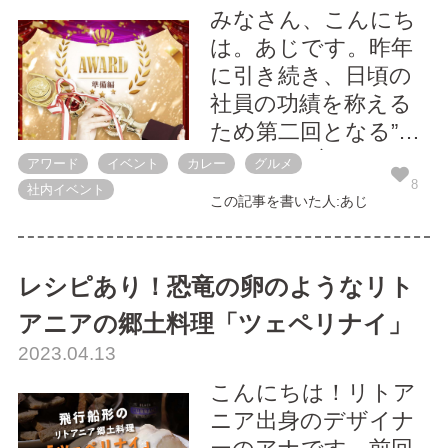
が贈られます！！ ま
みなさん、こんにち
ずはチーム分け。チ
は。あじです。昨年
ームメンバーは...
に引き続き、日頃の
社員の功績を称える
ため第二回となる”シ
ードライブアワー
アワード
イベント
カレー
グルメ
ド”を開催しました！
8
社内イベント
この記事を書いた人:あじ
アワードの準備とし
て屋外設置のタンド
ゥール窯に火入れ。
レシピあり！恐竜の卵のようなリト
新人研修の一環でや
アニアの郷土料理「ツェペリナイ」
り方を代々新卒に引
2023.04.13
き継いでいきます。
酷暑の中、タンドゥ
こんにちは！リトア
ール窯の火入れは更
ニア出身のデザイナ
に暑い！途...