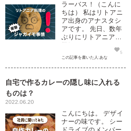
たいと思い、一度リ
ラーバス！（こんに
トアニア料理のお店
ちは） 私はリトアニ
を検...
ア出身のアナスタシ
アです。 先日、数年
ぶりにリトアニアに
帰郷しました。 リト
アニアは日本ではあ
5
この記事を書いた人:あな
まり聞かない国名で
すが、ヨーロッパの
バルト海沿岸の最も
自宅で作るカレーの隠し味に入れる
南にある国で、ポー
ものは？
ランドやラトビア、
2022.06.20
ベラルーシの国境に
接しています。 久々
こんにちは。 デザイ
に帰郷して友達とレ
ナーの味です。 シー
ス...
ドライブのメンバー