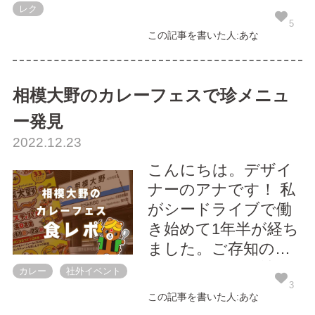
員が集まって定例会
レク
議をしています。会
5
この記事を書いた人:あな
議後は社員の交流を
兼ねる目的でレクリ
エーションを行って
相模大野のカレーフェスで珍メニュ
いて、レクリエーシ
ー発見
ョンの内容はその月
2022.12.23
によって様々です。
テニスやキックボク
こんにちは。デザイ
シング、トランポリ
ナーのアナです！ 私
ンなどのス...
がシードライブで働
き始めて1年半が経ち
ました。ご存知の通
りカレー好きの社員
カレー
社外イベント
が集まっている会社
3
この記事を書いた人:あな
なので、私も自然と