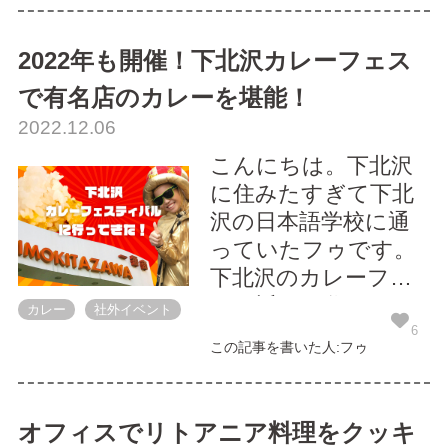
カレーに対して興味
が出ます。 現在私が
2022年も開催！下北沢カレーフェス
住んでいる相模大野
で有名店のカレーを堪能！
でも、カレーフェス
2022.12.06
が行われていたのに
何年も気づかずに過
こんにちは。下北沢
ごしていまし
に住みたすぎて下北
た・・・何てもっ...
沢の日本語学校に通
っていたフゥです。
下北沢のカレーフェ
スは近くに住んでい
カレー
社外イベント
るからいつでも行け
6
この記事を書いた人:フゥ
ると思って、後回し
にしちゃって、結局
毎年逃していまし
オフィスでリトアニア料理をクッキ
た。（あるある） そ