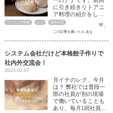
ーのアナです。前回
に引き続きリトアニ
ア料理の紹介をしま
す。 今回は日本でも
リトアニア料理
レク
海外料理
買える食材で作るリ
3
この記事を書いた人:あな
トアニア料理、「 ツ
ェペリナイ 」です！
材料は最後に掲載し
システム会社だけど本格餃子作りで
ています。これを読
社内外交流会！
んでぜひ本格リトア
2023.02.07
ニア料理にトライし
てみてください！ リ
月イチのレク、今月
トアニアの1番人気料
は？ 弊社では普段一
理、...
部の社員が別の現場
で働いていることも
あり、毎月1回社員全