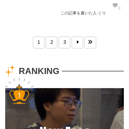
たね～！そこで、シ
ードライブのお酒好
9
この記事を書いた人:くり
きが集まって第1回
クラフトビール飲み
比べを行いました。
（次回以降の開催も
1
2
3
願って、あえて第1回
とさせていただきま
したw） 今回飲み比
RANKING
べをさせていただい
たクラフト...