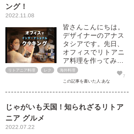
ング！
んなカレーフェスに
2022.11.08
数年越しでやっとシ
ードライブのメンバ
皆さんこんにちは。
ーとデビューしまし
デザイナーのアナス
た！ 今...
タシアです。先日、
オフィスでリトアニ
ア料理を作ってみた
ので、写真とともに
リトアニア料理
レク
海外料理
ご紹介いたします！
7
この記事を書いた人:あな
なぜIT企業のオフィ
スでリトアニア料
理？ グルメなシード
じゃがいも天国！知られざるリトア
ライブメンバーにぜ
ニア グルメ
ひ私の故郷の味を日
2022.07.22
本で味わってもらい