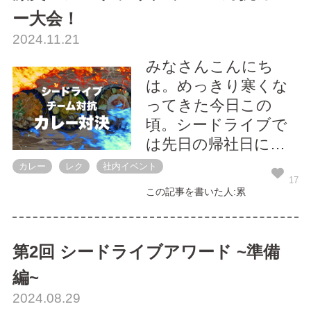
ー大会！
2024.11.21
みなさんこんにち
は。めっきり寒くな
ってきた今日この
頃。シードライブで
は先日の帰社日に、
チーム戦でのカレー
カレー
レク
社内イベント
対決を行いました！
17
この記事を書いた人:累
今回のチャレンジャ
ーは12人。参加者を
３チームに分け、審
第2回 シードライブアワード ~準備
査は役員がおこない
編~
ます。優勝したチー
2024.08.29
ムには、素敵な景品