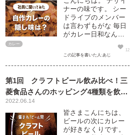
こんにちは。 デザイ
ナーの味です。 シー
ドライブのメンバー
は言わずもがな 毎日
がカレー日和なんで
カレーにまみれて
カレー
日々送っているんで
12
この記事を書いた人:あじ
すが。 外食はもちろ
ん、自宅でもカレー
を作ったりします。
第1回 クラフトビール飲み比べ！三
今回はそんなメンバ
菱食品さんのホッピング4種類を飲ん
ーに、 自宅で作るカ
2022.06.14
レーに何の隠し味を
でみた
入れている...
皆さまこんにちは、
ビールの次にカレー
が好きなくりです。