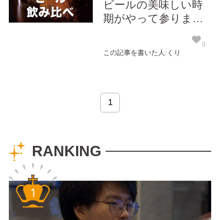
ビールの美味しい時
期がやって参りまし
たね～！そこで、シ
ードライブのお酒好
9
この記事を書いた人:くり
きが集まって第1回
クラフトビール飲み
比べを行いました。
（次回以降の開催も
1
願って、あえて第1回
とさせていただきま
したw） 今回飲み比
RANKING
べをさせていただい
たクラフト...