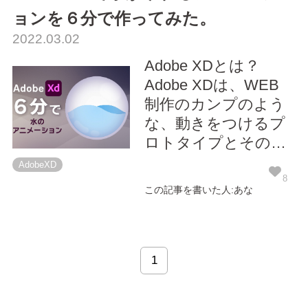
ョンを６分で作ってみた。
2022.03.02
Adobe XDとは？
Adobe XDは、WEB
制作のカンプのよう
な、動きをつけるプ
ロトタイプとその共
有に特化したAdobe
AdobeXD
製のデザイン制作ソ
8
この記事を書いた人:あな
フトです。 基本的な
XDの使い方はネット
で検索するとたくさ
ん出てきます。しか
1
し、まだ比較的新し
いソフトということ