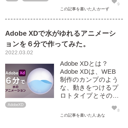
置（EC2）」を行い
9
この記事を書いた人:かーず
ました！最初から手
順を確認したい方は
第１回目へ。 ここか
Adobe XDで水がゆれるアニメーシ
らは、作成したWeb
ョンを６分で作ってみた。
サーバを利用して、
2022.03.02
アプリケーションを
導入していきましょ
Adobe XDとは？
～！それでは、レッ
Adobe XDは、WEB
ツゴー ...
制作のカンプのよう
な、動きをつけるプ
ロトタイプとその共
有に特化したAdobe
AdobeXD
製のデザイン制作ソ
8
この記事を書いた人:あな
フトです。 基本的な
XDの使い方はネット