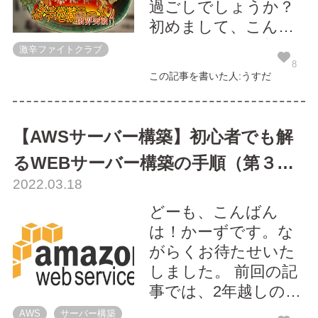
過ごしでしょうか？
初めまして、こんに
ちわ。以前の激辛フ
激辛ファイトクラブ
ァイトクラブの記事
8
この記事を書いた人:うすだ
で超新星と謳われた
新人のうすだです。
まだまだ冬はつとめ
【AWSサーバー構築】初心者でも解
てこの上ない師走の
るWEBサーバー構築の手順（第３
上旬、錦糸町のラー
2022.03.18
メン店『麺や 璃宮』
回・完）
さんへ激辛ラーメン
どーも、こんばん
を食べに伺いまし
は！かーずです。な
た。 ちょっとし...
がらくお待たせいた
しました。 前回の記
事では、2年越しの
「WEBサーバーの設
AWS
サーバー構築