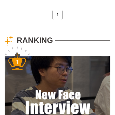
で検索するとたくさ
ん出てきます。しか
1
し、まだ比較的新し
いソフトということ
もあり、詳しい使い
RANKING
方や...