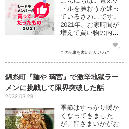
こんにちは。電気ケ
トルを買おうか迷っ
ているさわこです。
2021年、お家時間が
増えて買い物の内容
が変わったという方
も多いのではないで
5
この記事を書いた人:さわこ
しょうか。 皆さん
は、買ってよかった
もの、失敗してしま
錦糸町『麺や 璃宮』で激辛地獄ラー
ったものはあります
メンに挑戦して限界突破した話
か？ 先日、社内で昨
2022.03.28
年買ってよかったと
思うものを調査して
季節はすっかり暖か
みましたので、一言
くなってきました
コ...
が、皆さまいかがお