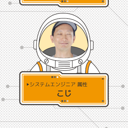
システムエンジニア 属性
こじ