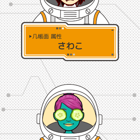
几帳面 属性
さわこ