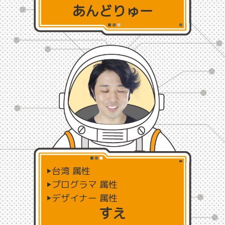
あんどりゅー
台湾 属性
プログラマ 属性
デザイナー 属性
すえ