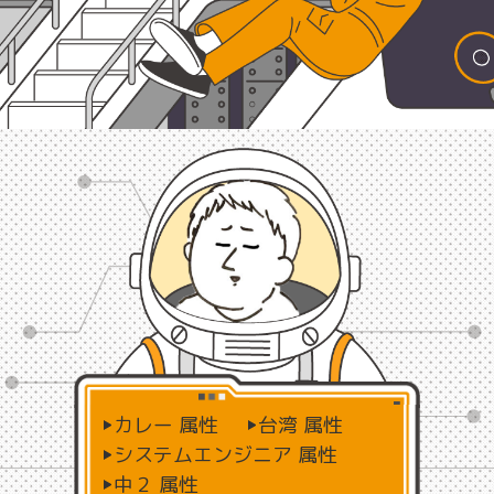
カレー 属性
台湾 属性
システムエンジニア 属性
中２ 属性