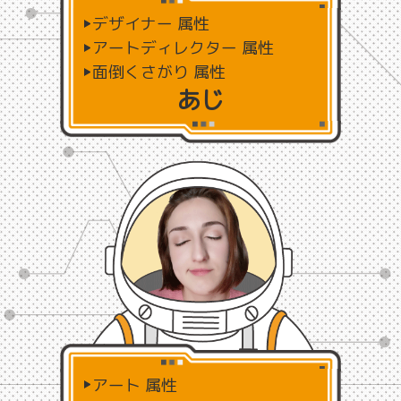
デザイナー 属性
アートディレクター 属性
面倒くさがり 属性
あじ
アート 属性