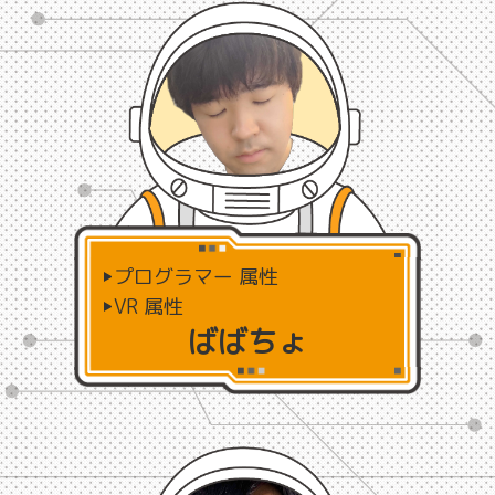
プログラマー 属性
VR 属性
ばばちょ