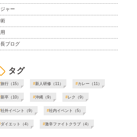
レジャー
技術
採用
社長ブログ
タグ
旅行（15）
新人研修（11）
カレー（11）
#
#
#
新卒（10）
沖縄（9）
レク（9）
#
#
#
社外イベント（9）
社内イベント（5）
#
#
ダイエット（4）
激辛ファイトクラブ（4）
#
#