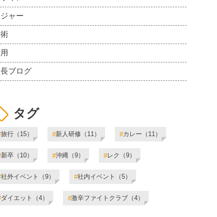
レジャー
技術
採用
社長ブログ
タグ
旅行（15）
新人研修（11）
カレー（11）
#
#
#
新卒（10）
沖縄（9）
レク（9）
#
#
#
社外イベント（9）
社内イベント（5）
#
#
ダイエット（4）
激辛ファイトクラブ（4）
#
#