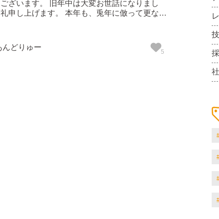
中は大変お世話になりまし
。 本年も、兎年に倣って更なる
探求に努めて参りますので、 より一層のご
うお願い申し上げます。 また、長引くコ
.
あんどりゅー
5