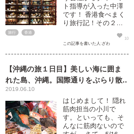
ト指導が入った中澤
です！ 香港食べまく
り旅行記！その２を
見て頂いた皆様、大
旅行
香港
変お待たせしまし
10
この記事を書いた人:ざわ
た！香港旅行記ラス
トです！ 3日目 最終
日3日目は朝から自由
【沖縄の旅１日目】美しい海に囲ま
行動です！ 僕は千葉
れた島、沖縄。国際通りをぶらり散
さんと一緒に行動す
2019.06.10
ることに、 さて、突
歩！【その１】
然ですが弊社はシス
はじめまして！ 隠れ
テム開発会社です
筋肉担当の小川で
が、 実は「聞香
す。といっても、そ
堂」...
んなに筋肉ないので