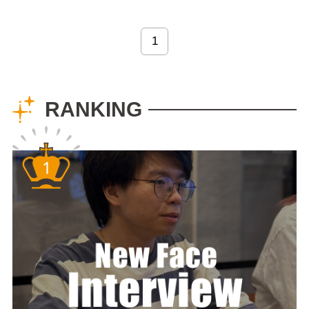
スポットNo.1のパラ
オ旅行の様子を紹介
します。 前回のパラ
1
オの旅②はこちらか
らになるので、見て
ください。 4日目は
RANKING
感動のあまり現地で
急遽追加予約した
の...