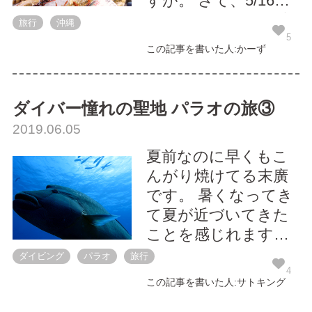
すが。 さて、5/16～
5/19にシードライブ
旅行
沖縄
メンバーとメンバー
5
この記事を書いた人:かーず
のご家族で沖縄へ旅
行しました！ その中
で記念すべき1日目を
ダイバー憧れの聖地 パラオの旅③
執筆することになり
2019.06.05
ました。 あんなこと
夏前なのに早くもこ
やこんなこと、いろ
んがり焼けてる末廣
んな出来事を紹介で
です。 暑くなってき
きたらと思います
て夏が近づいてきた
😉...
ことを感じれます
ね。 さて、今回は前
ダイビング
パラオ
旅行
回に続きダイバーが
4
この記事を書いた人:サトキング
行きたいダイビング