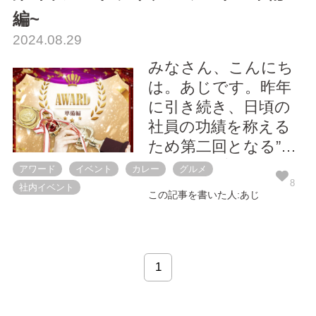
編~
2024.08.29
みなさん、こんにち
は。あじです。昨年
に引き続き、日頃の
社員の功績を称える
ため第二回となる”シ
ードライブアワー
アワード
イベント
カレー
グルメ
ド”を開催しました！
8
社内イベント
この記事を書いた人:あじ
アワードの準備とし
て屋外設置のタンド
ゥール窯に火入れ。
新人研修の一環でや
1
り方を代々新卒に引
き継いでいきます。