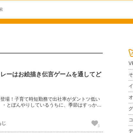
V
カレーはお絵描き伝言ゲームを通してど
初登場！子育て時短勤務で出社率がダントツ低い
・・秋といえば、爆食の秋。グルメ好きにとって
秋ですね！ さて、そんな私のような
さない社...
あじ
3