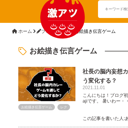
ホーム
ブログTOP
お絵描き伝言ゲーム
お絵描き伝言ゲーム
社長の脳内妄想
う変化する？
2021.11.01
こんにちは！ブログ
ajiです。 暑いわー・・・とぼんやりしているうちに、季節はすっかり
秋。秋、秋だなあ・
お絵描き伝言ゲーム
レク
はこの時期にある健康診断が怖い
オフィスにあまり顔を出
この記事を書いた人: