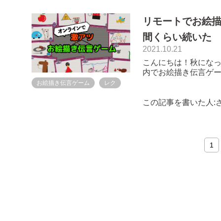
リモートでお絵
間くらい続いた
2021.10.21
こんにちは！秋にな
内でお絵描き伝言ゲームを
では、帰社日と称し
お絵描き伝言ゲーム
レク
います。以前はテニ
多かったのですが、最近
この記事を書いた人:
1