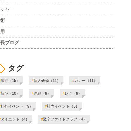
レジャー
技術
採用
社長ブログ
タグ
旅行（15）
新人研修（11）
カレー（11）
#
#
#
新卒（10）
沖縄（9）
レク（9）
#
#
#
社外イベント（9）
社内イベント（5）
#
#
ダイエット（4）
激辛ファイトクラブ（4）
#
#