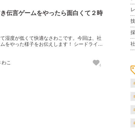
描き伝言ゲームをやったら面白くて２時
って湿度が低くて快適なさわこです。今回は、社
やった様子をお伝えします！ シードライブ
て毎月１回全員が集まり全体会議とレクを行って
スやキックボクシングなど、外で運動することが
はリモートでできるゲ...
さわこ
4