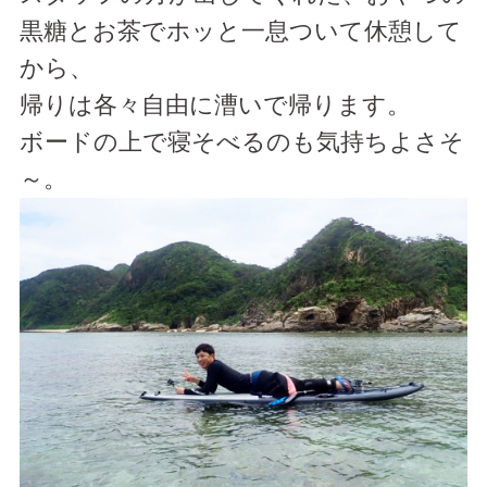
黒糖とお茶でホッと一息ついて休憩して
から、
帰りは各々自由に漕いで帰ります。
ボードの上で寝そべるのも気持ちよさそ
～。