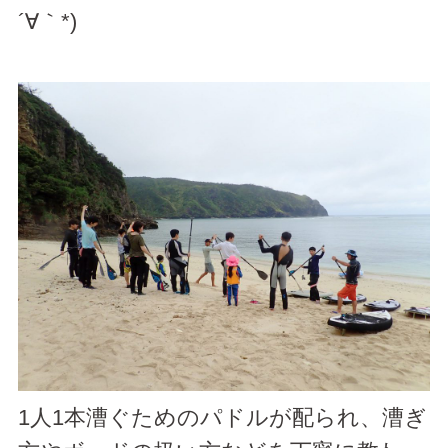
´∀｀*)
1人1本漕ぐためのパドルが配られ、漕ぎ