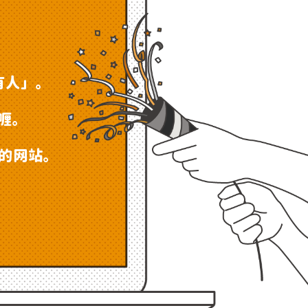
。
有人」。
喱。
司的网站。