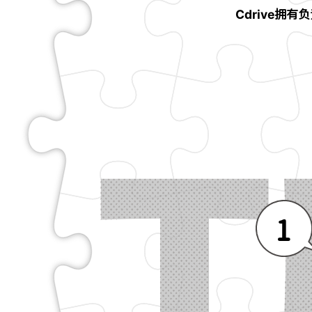
Cdrive拥
1