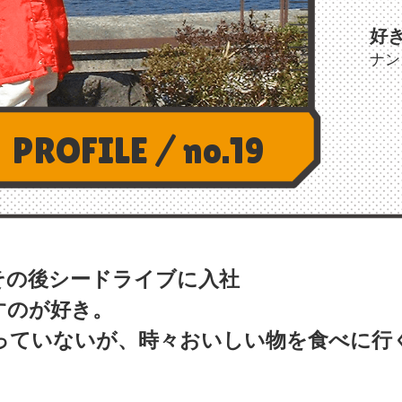
好
ナン
PROFILE / no.19
その後シードライブに入社
すのが好き。
っていないが、時々おいしい物を食べに行