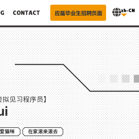
zh-CN
应届毕业生招聘页面
OG
CONTACT
虚拟见习程序员】
ui
爱猫咪
在家滚来滚去